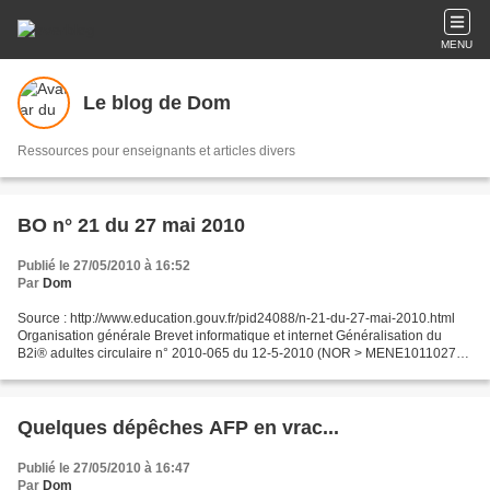
MENU
Le blog de Dom
Ressources pour enseignants et articles divers
BO n° 21 du 27 mai 2010
Publié le 27/05/2010 à 16:52
Par
Dom
Source : http://www.education.gouv.fr/pid24088/n-21-du-27-mai-2010.html
Organisation générale Brevet informatique et internet Généralisation du
B2i® adultes circulaire n° 2010-065 du 12-5-2010 (NOR > MENE1011027C)
Enseignements primaire et secondaire...
Quelques dépêches AFP en vrac...
Publié le 27/05/2010 à 16:47
Par
Dom