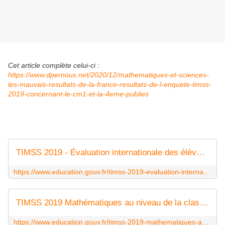
Cet article complète celui-ci :
https://www.dpernoux.net/2020/12/mathematiques-et-sciences-
les-mauvais-resultats-de-la-france-resultats-de-l-enquete-timss-
2019-concernant-le-cm1-et-la-4eme-publies
TIMSS 2019 - Évaluation internationale des élèves de CM1 en mathématiques et en sciences : les résultats de la France toujours en retrait
https://www.education.gouv.fr/timss-2019-evaluation-internationale-des-eleves-de-cm1-en-mathematiques-et-en-sciences-les-resultats-307818
TIMSS 2019 Mathématiques au niveau de la classe de quatrième : des résultats inquiétants en France
https://www.education.gouv.fr/timss-2019-mathematiques-au-niveau-de-la-classe-de-quatrieme-des-resultats-inquietants-en-france-307819