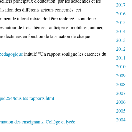
eillers principaux d'éducation, par les académies et les
2017
sation des différents acteurs concernés, cet
2016
ent le tutorat mixte, doit être renforcé : sont donc
2015
s autour de trois thèmes - anticiper et mobiliser, animer,
2014
re déclinées en fonction de la situation de chaque
2013
2012
é pédagogique
intitulé "Un rapport souligne les carences du
2011
2010
2009
2008
2007
pid254/tous-les-rapports.html
2006
2005
2004
rmation des enseignants
,
Collège et lycée