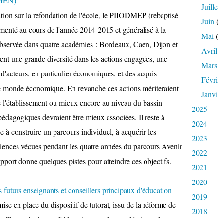
IGEN)
Juille
tation sur la refondation de l'école, le PIIODMEP (rebaptisé
Juin
(
enté au cours de l'année 2014-2015 et généralisé à la
Mai
(
observée dans quatre académies : Bordeaux, Caen, Dijon et
Avril
tent une grande diversité dans les actions engagées, une
Mars
 d'acteurs, en particulier économiques, et des acquis
Févri
 le monde économique. En revanche ces actions mériteraient
Janvi
 l'établissement ou mieux encore au niveau du bassin
2025
pédagogiques devraient être mieux associées. Il reste à
2024
ve à construire un parcours individuel, à acquérir les
2023
iences vécues pendant les quatre années du parcours Avenir
2022
rapport donne quelques pistes pour atteindre ces objectifs.
2021
2020
futurs enseignants et conseillers principaux d'éducation
2019
mise en place du dispositif de tutorat, issu de la réforme de
2018