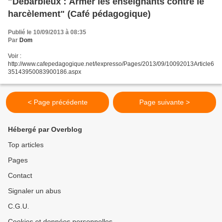
"Debarbieux : Armer les enseignants contre le
harcèlement" (Café pédagogique)
Publié le 10/09/2013 à 08:35
Par
Dom
Voir :
http://www.cafepedagogique.net/lexpresso/Pages/2013/09/10092013Article6
35143950083900186.aspx
< Page précédente
Page suivante >
Hébergé par Overblog
Top articles
Pages
Contact
Signaler un abus
C.G.U.
Cookies et données personnelles