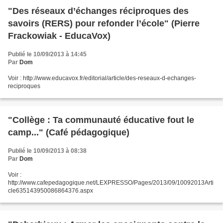
"Des réseaux d’échanges réciproques des
savoirs (RERS) pour refonder l’école" (Pierre
Frackowiak - EducaVox)
Publié le 10/09/2013 à 14:45
Par
Dom
Voir : http://www.educavox.fr/editorial/article/des-reseaux-d-echanges-
reciproques
"Collège : Ta communauté éducative fout le
camp..." (Café pédagogique)
Publié le 10/09/2013 à 08:38
Par
Dom
Voir :
http://www.cafepedagogique.net/LEXPRESSO/Pages/2013/09/10092013Arti
cle635143950086864376.aspx