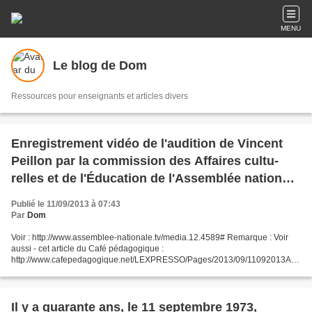
MENU
Le blog de Dom
Ressources pour enseignants et articles divers
Enregistrement vidéo de l'audition de Vincent
Peillon par la com­mis­sion des Affaires cultu­
relles et de l'Éducation de l'Assemblée nationale
le 10 septembre 2013
Publié le 11/09/2013 à 07:43
Par
Dom
Voir : http://www.assemblee-nationale.tv/media.12.4589# Remarque : Voir
aussi - cet article du Café pédagogique :
http://www.cafepedagogique.net/LEXPRESSO/Pages/2013/09/11092013Arti
cle635144812888150081.aspx - cet article du site VousNousIls.fr : htt...
Il y a quarante ans, le 11 septembre 1973,